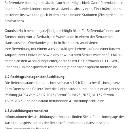
Referendare haben grundsätzlich auch die Möglichkeit Gastreferendariate in
anderen Bundesländern oder im Ausland zu absolvieren, Einschränkungen
bestehen insoweit lediglich in den ersten beiden Stationen (Zivilgericht und
Strafsachen).
Grundsätzlich besteht ganzjährig die Möglichkeit für Referendar*innen aus
Bremen oder von außerhalb, die Wahlstation in einem der Senate des
Hanseatischen Oberlandesgericht in Bremen zu absolvieren.
Ihre Bewerbung mit einem aussagekräftigen Lebenslauf und einer kurzen
Angabe Ihrer Motivation sowie des gewünschten Senats wäre per E-Mail zu
richten an den Ausbildungsrichter, derzeit Herr Dr. Hoffmann, LL.M. (GWU),
über das Funktionspostfach referendare@oberlandesgericht.bremen.de
1.2 Rechtsgrundlagen der Ausbildung
Die Referendarausbildung richtet sich nach § 5 b Deutsches Richtergesetz,
dem Bremischen Gesetz über die Juristenausbildung und die erste juristische
Prüfung (JAPG) vom 28.02.2023 (BremGBl. Nr.23, 2023, Bl. 132 ff. vom
16.03.2023) und den darauf beruhenden Ausbildungsrichtlinien.
1.3 Ausbildungspersonalrat
Informationen des Ausbildungsperonalrats finden Sie auf der Homepage des
Ausbildungspersonalrats der Rechtsreferendare des Hanseatischen
Oberlandesgerichts Bremen