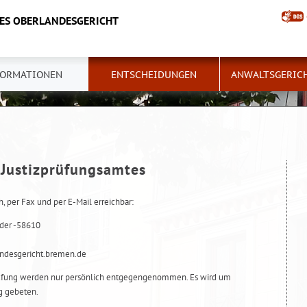
ES OBERLANDESGERICHT
FORMATIONEN
ENTSCHEIDUNGEN
ANWALTSGERIC
 Justizprüfungsamtes
h, per Fax und per E-Mail erreichbar:
der -58610
andesgericht.bremen.de
rüfung werden nur persönlich entgegengenommen. Es wird um
g gebeten.